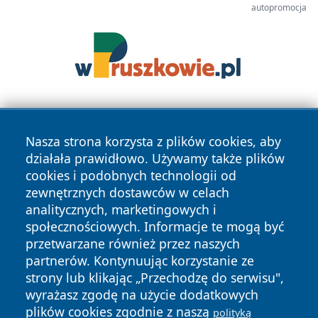
autopromocja
Nasza strona korzysta z plików cookies, aby
działała prawidłowo. Używamy także plików
cookies i podobnych technologii od
zewnętrznych dostawców w celach
Copyright © 2026 wrotatarnowa.pl Wszystkie prawa
analitycznych, marketingowych i
zastrzeżone.
społecznościowych. Informacje te mogą być
przetwarzane również przez naszych
partnerów. Kontynuując korzystanie ze
Polityka
Polityka
News
Autorzy
strony lub klikając „Przechodzę do serwisu",
Prywatności
Cookies
wyrażasz zgodę na użycie dodatkowych
plików cookies zgodnie z naszą
polityką