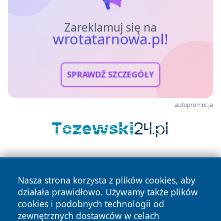
Zareklamuj się na
wrotatarnowa.pl!
SPRAWDŹ SZCZEGÓŁY
autopromocja
Nasza strona korzysta z plików cookies, aby
działała prawidłowo. Używamy także plików
cookies i podobnych technologii od
zewnętrznych dostawców w celach
Copyright © 2026 wrotatarnowa.pl Wszystkie prawa