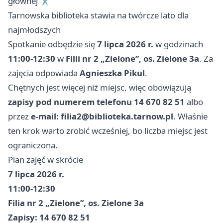
głównej ✂️
Tarnowska biblioteka stawia na twórcze lato dla
najmłodszych
Spotkanie odbędzie się
7 lipca 2026 r.
w godzinach
11:00-12:30
w
Filii nr 2 „Zielone”, os. Zielone 3a
. Za
zajęcia odpowiada
Agnieszka Pikul
.
Chętnych jest więcej niż miejsc, więc obowiązują
zapisy pod numerem telefonu 14 670 82 51
albo
przez
e-mail:
filia2@biblioteka.tarnow.pl
. Właśnie
ten krok warto zrobić wcześniej, bo liczba miejsc jest
ograniczona.
Plan zajęć w skrócie
7 lipca 2026 r.
11:00-12:30
Filia nr 2 „Zielone”, os. Zielone 3a
Zapisy: 14 670 82 51