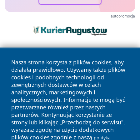
autopromocja
Nasza strona korzysta z plików cookies, aby
działała prawidłowo. Używamy także plików
cookies i podobnych technologii od
zewnętrznych dostawców w celach
Copyright © 2026 wrotatarnowa.pl Wszystkie prawa
analitycznych, marketingowych i
zastrzeżone.
społecznościowych. Informacje te mogą być
przetwarzane również przez naszych
partnerów. Kontynuując korzystanie ze
Polityka
Polityka
News
Autorzy
strony lub klikając „Przechodzę do serwisu",
Prywatności
Cookies
wyrażasz zgodę na użycie dodatkowych
plików cookies zgodnie z naszą
polityką