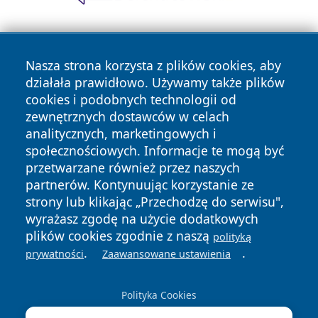
Nasza strona korzysta z plików cookies, aby
działała prawidłowo. Używamy także plików
cookies i podobnych technologii od
zewnętrznych dostawców w celach
Copyright © 2026 wrotatarnowa.pl Wszystkie prawa
analitycznych, marketingowych i
zastrzeżone.
społecznościowych. Informacje te mogą być
przetwarzane również przez naszych
partnerów. Kontynuując korzystanie ze
Polityka
Polityka
News
Autorzy
strony lub klikając „Przechodzę do serwisu",
Prywatności
Cookies
wyrażasz zgodę na użycie dodatkowych
plików cookies zgodnie z naszą
polityką
.
.
prywatności
Zaawansowane ustawienia
Polityka Cookies