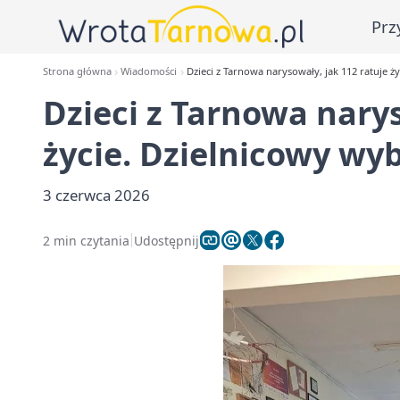
Prz
Strona główna
Wiadomości
Dzieci z Tarnowa narysowały, jak 112 ratuje ż
Dzieci z Tarnowa narys
życie. Dzielnicowy wyb
3 czerwca 2026
2 min czytania
Udostępnij