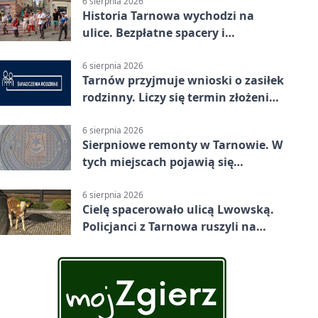
6 sierpnia 2026
Historia Tarnowa wychodzi na
ulice. Bezpłatne spacery i
zwiedzanie katedry
6 sierpnia 2026
Tarnów przyjmuje wnioski o zasiłek
rodzinny. Liczy się termin złożenia
dokumentów
6 sierpnia 2026
Sierpniowe remonty w Tarnowie. W
tych miejscach pojawią się
utrudnienia
6 sierpnia 2026
Cielę spacerowało ulicą Lwowską.
Policjanci z Tarnowa ruszyli na
pomoc