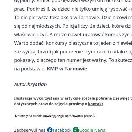
dyplomy. Kmieć podziękował wszystkim uczestnikom
prac. Podkreślił, że dzieci nie tylko umieją rysować 
To nie pierwsza taka akcja w Tarnowie. Dzielnicowi 
się od najmłodszych. Policja liczy, że dzieci, które d
właściwie użyć. A może nawet uratować komuś życi
Warto dodać: konkursy plastyczne to jeden z niewie
zazwyczaj brzmi jak pouczenie. Tym razem udało się
pokazały, dlaczego ten numer jest ważny. To skuteczn
na podstawie:
KMP w Tarnowie
.
Autor:
krystian
Ilustracja wykorzystana w artykule została pobrana z zewnęt
dotyczących praw do zdjęcia prosimy o
kontakt
.
Zaobserwuj nas!
Facebook
Google News