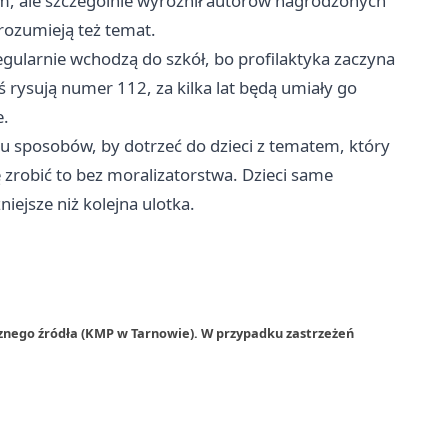
, ale szczególnie wyróżnił autorów nagrodzonych
- rozumieją też temat.
regularnie wchodzą do szkół, bo profilaktyka zaczyna
ziś rysują numer 112, za kilka lat będą umiały go
e.
lu sposobów, by dotrzeć do dzieci z tematem, który
 zrobić to bez moralizatorstwa. Dzieci same
iejsze niż kolejna ulotka.
rznego źródła (KMP w Tarnowie). W przypadku zastrzeżeń