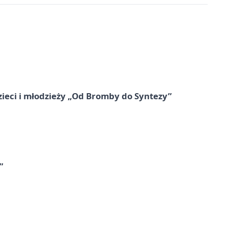
zieci i młodzieży „Od Bromby do Syntezy”
”