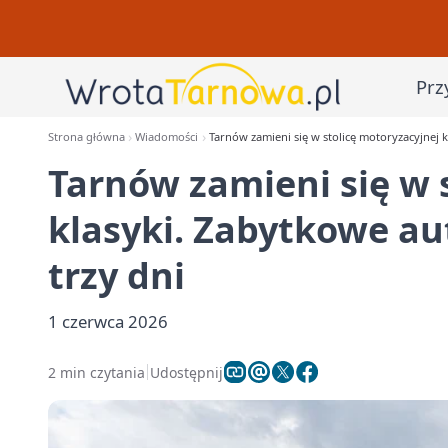
Prz
Strona główna
Wiadomości
Tarnów zamieni się w stolicę motoryzacyjnej 
Tarnów zamieni się w 
klasyki. Zabytkowe au
trzy dni
1 czerwca 2026
2 min czytania
Udostępnij