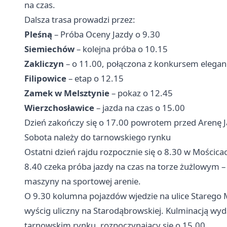
na czas.
Dalsza trasa prowadzi przez:
Pleśną
– Próba Oceny Jazdy o 9.30
Siemiechów
– kolejna próba o 10.15
Zakliczyn
– o 11.00, połączona z konkursem eleganc
Filipowice
– etap o 12.15
Zamek w Melsztynie
– pokaz o 12.45
Wierzchosławice
– jazda na czas o 15.00
Dzień zakończy się o 17.00 powrotem przed Arenę J
Sobota należy do tarnowskiego rynku
Ostatni dzień rajdu rozpocznie się o 8.30 w Mościcach
8.40 czeka próba jazdy na czas na torze żużlowym 
maszyny na sportowej arenie.
O 9.30 kolumna pojazdów wjedzie na ulice Starego M
wyścig uliczny na Starodąbrowskiej. Kulminacją wyda
tarnowskim rynku, rozpoczynający się o 15.00.