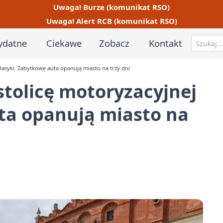
Uwaga! Burze (komunikat RSO)
Uwaga! Alert RCB (komunikat RSO)
ydatne
Ciekawe
Zobacz
Kontakt
klasyki. Zabytkowe auta opanują miasto na trzy dni
stolicę motoryzacyjnej
ta opanują miasto na