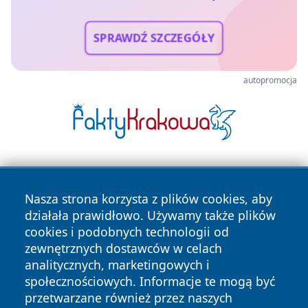
SPRAWDŹ SZCZEGÓŁY
autopromocja
Nasza strona korzysta z plików cookies, aby
działała prawidłowo. Używamy także plików
cookies i podobnych technologii od
zewnętrznych dostawców w celach
Copyright © 2026 wrotatarnowa.pl Wszystkie prawa
analitycznych, marketingowych i
zastrzeżone.
społecznościowych. Informacje te mogą być
przetwarzane również przez naszych