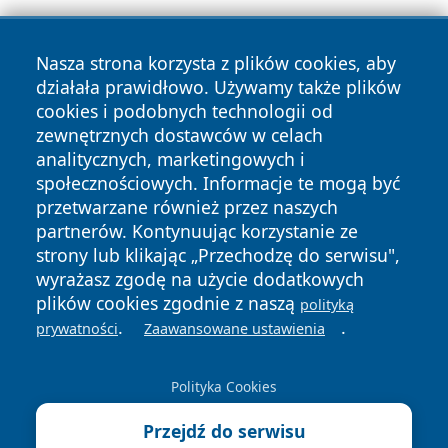
Nasza strona korzysta z plików cookies, aby
działała prawidłowo. Używamy także plików
cookies i podobnych technologii od
zewnętrznych dostawców w celach
Copyright © 2026 wrotatarnowa.pl Wszystkie prawa
analitycznych, marketingowych i
zastrzeżone.
społecznościowych. Informacje te mogą być
przetwarzane również przez naszych
partnerów. Kontynuując korzystanie ze
Polityka
Polityka
News
Autorzy
strony lub klikając „Przechodzę do serwisu",
Prywatności
Cookies
wyrażasz zgodę na użycie dodatkowych
plików cookies zgodnie z naszą
polityką
.
.
prywatności
Zaawansowane ustawienia
Polityka Cookies
Przejdź do serwisu