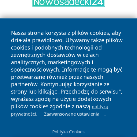
Nasza strona korzysta z plików cookies, aby
działała prawidłowo. Używamy także plików
cookies i podobnych technologii od
zewnętrznych dostawców w celach
Copyright © 2026 wrotatarnowa.pl Wszystkie prawa
analitycznych, marketingowych i
zastrzeżone.
społecznościowych. Informacje te mogą być
przetwarzane również przez naszych
partnerów. Kontynuując korzystanie ze
Polityka
Polityka
News
Autorzy
strony lub klikając „Przechodzę do serwisu",
Prywatności
Cookies
wyrażasz zgodę na użycie dodatkowych
plików cookies zgodnie z naszą
polityką
.
.
prywatności
Zaawansowane ustawienia
Polityka Cookies