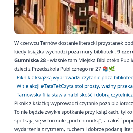
W czerwcu Tarnów dostanie literacki przystanek pod
kiedy książka wychodzi poza mury biblioteki.
9 czer
Gumniska 28
- właśnie tam Miejska Biblioteka Publi
dzieci z Przedszkola Publicznego nr 27 📚🌿
Piknik z książką wyprowadzi czytanie poza bibliotec
W tle akcji #TataTeżCzyta stoi prosty, ważny przeka
Tarnowska filia stawia na bliskość i dobrą czytelni
Piknik z książką wyprowadzi czytanie poza bibliotecz
To nie będzie zwykłe spotkanie przy książkach, tylko
spotkają się w formule „pod chmurką”, a całość po
wydarzenia z rytmem, ruchem i dobrze podaną liter