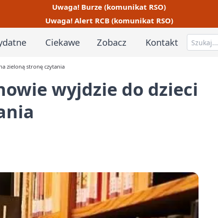
Uwaga! Burze (komunikat RSO)
Uwaga! Alert RCB (komunikat RSO)
ydatne
Ciekawe
Zobacz
Kontakt
na zieloną stronę czytania
nowie wyjdzie do dzieci
ania