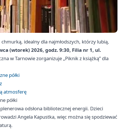
 chmurką, idealny dla najmłodszych, którzy lubią,
wca (wtorek) 2026, godz. 9:30, Filia nr 1, ul.
czna w Tarnowie zorganizuje „Piknik z książką” dla
zne półki
z
czą atmosferę
ne półki
 plenerowa odsłona bibliotecznej energii. Dzieci
prowadzi Angela Kapustka, więc można się spodziewać
aturą.