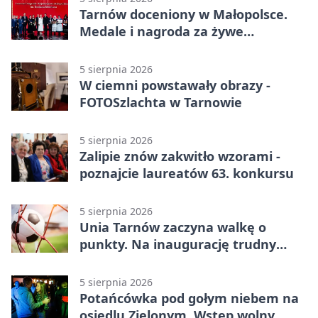
Tarnów doceniony w Małopolsce.
Medale i nagroda za żywe
dziedzictwo
5 sierpnia 2026
W ciemni powstawały obrazy -
FOTOSzlachta w Tarnowie
5 sierpnia 2026
Zalipie znów zakwitło wzorami -
poznajcie laureatów 63. konkursu
5 sierpnia 2026
Unia Tarnów zaczyna walkę o
punkty. Na inaugurację trudny
wyjazd do Muszyny
5 sierpnia 2026
Potańcówka pod gołym niebem na
osiedlu Zielonym. Wstęp wolny