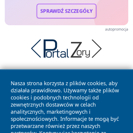
SPRAWDŹ SZCZEGÓŁY
autopromocja
Nasza strona korzysta z plików cookies, aby
działała prawidłowo. Używamy także plików
cookies i podobnych technologii od
zewnętrznych dostawców w celach
Copyright © 2026 wrotatarnowa.pl Wszystkie prawa
analitycznych, marketingowych i
zastrzeżone.
społecznościowych. Informacje te mogą być
przetwarzane również przez naszych