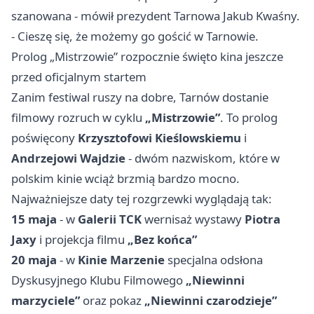
szanowana - mówił prezydent Tarnowa Jakub Kwaśny.
- Cieszę się, że możemy go gościć w Tarnowie.
Prolog „Mistrzowie” rozpocznie święto kina jeszcze
przed oficjalnym startem
Zanim festiwal ruszy na dobre, Tarnów dostanie
filmowy rozruch w cyklu
„Mistrzowie”
. To prolog
poświęcony
Krzysztofowi Kieślowskiemu
i
Andrzejowi Wajdzie
- dwóm nazwiskom, które w
polskim kinie wciąż brzmią bardzo mocno.
Najważniejsze daty tej rozgrzewki wyglądają tak:
15 maja
- w
Galerii TCK
wernisaż wystawy
Piotra
Jaxy
i projekcja filmu
„Bez końca”
20 maja
- w
Kinie Marzenie
specjalna odsłona
Dyskusyjnego Klubu Filmowego
„Niewinni
marzyciele”
oraz pokaz
„Niewinni czarodzieje”