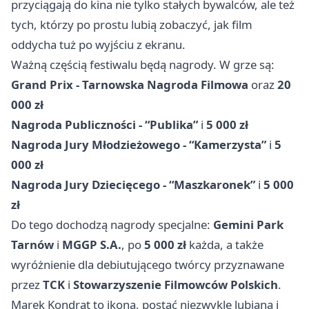
przyciągają do kina nie tylko stałych bywalców, ale też
tych, którzy po prostu lubią zobaczyć, jak film
oddycha tuż po wyjściu z ekranu.
Ważną częścią festiwalu będą nagrody. W grze są:
Grand Prix - Tarnowska Nagroda Filmowa
oraz
20
000 zł
Nagroda Publiczności - “Publika”
i
5 000 zł
Nagroda Jury Młodzieżowego - “Kamerzysta”
i
5
000 zł
Nagroda Jury Dziecięcego - “Maszkaronek”
i
5 000
zł
Do tego dochodzą nagrody specjalne:
Gemini Park
Tarnów
i
MGGP S.A.
, po
5 000 zł
każda, a także
wyróżnienie dla debiutującego twórcy przyznawane
przez
TCK
i
Stowarzyszenie Filmowców Polskich
.
Marek Kondrat to ikona, postać niezwykle lubiana i