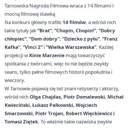
Tarnowska Nagroda Filmowa wraca z 14 filmami i
mocną filmową stawką
Na konkurs główny trafiło
14 filmów
, a wśród nich
takie tytuły jak
“Brat”
,
“Chopin, Chopin!”
,
“Dobry
chłopiec”
,
“Dom dobry”
,
“Dziecko z pyłu”
,
“Franz
Kafka”
,
“Vinci 2”
i
“Wielka Warszawska”
. Każdej
projekcji w
Kinie Marzenie
mają towarzyszyć
spotkania z twórcami, więc to nie będzie zwykły
seans, tylko pełne filmowych historii popołudnia i
wieczory.
W Tarnowie pojawią się też znani reżyserzy i aktorzy,
wśród nich
Olga Chajdas, Piotr Domalewski, Michał
Kwieciński, Łukasz Palkowski, Wojciech
Smarzowski, Piotr Trojan, Robert Więckiewicz i
Tomasz Ziętek
. To właśnie takie nazwiska zwykle