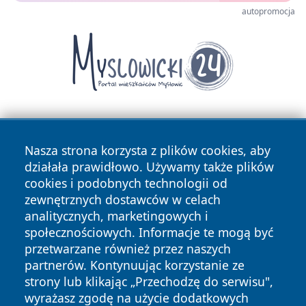
autopromocja
Nasza strona korzysta z plików cookies, aby
działała prawidłowo. Używamy także plików
cookies i podobnych technologii od
zewnętrznych dostawców w celach
Copyright © 2026 wrotatarnowa.pl Wszystkie prawa
analitycznych, marketingowych i
zastrzeżone.
społecznościowych. Informacje te mogą być
przetwarzane również przez naszych
partnerów. Kontynuując korzystanie ze
Polityka
Polityka
News
Autorzy
strony lub klikając „Przechodzę do serwisu",
Prywatności
Cookies
wyrażasz zgodę na użycie dodatkowych