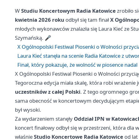
W
Studiu Koncertowym Radia Katowice
zrobiło s
kwietnia 2026 roku
odbył się tam finał
X Ogólnopo
młodych wykonawców znalazła się Laura Kieć ze S
Szymańską. 🎤
X Ogólnopolski Festiwal Piosenki o Wolności przyc
Laura Kieć stanęła na scenie Radia Katowice z utw
Finał, który pokazuje, że wolność w piosence nadal 
X Ogólnopolski Festiwal Piosenki o Wolności przyci
Tegoroczna edycja miała skalę, która robi wrażenie już
uczestników z całej Polski
. Z tego ogromnego gron
sama obecność w koncertowym decydującym etapie
był wysoki.
Za wydarzeniem stanęły
Oddział IPN w Katowicac
koncert finałowy odbył się w przestrzeni, która d
właśnie
Studio Koncertowe Radia Katowice
od lat