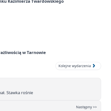
unku Kazimierza Twardowskiego
rażliwością w Tarnowie
Kolejne wydarzenia
ał. Stawka rośnie
Następny >>