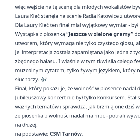
więc wejście na tę scenę dla młodych wokalistów 
Laura Kieć stanęła na scenie Radia Katowice z utwo
Dla Laury Kieć ten finał miał wyjątkowy wymiar - był 
Wystąpiła z piosenką
“Jeszcze w zielone gramy”
do
utworem, który wymaga nie tylko czystego głosu, al
Jej interpretacja została zapamiętana jako jedna z t
zbędnego hałasu. I właśnie w tym tkwi siła całego fe
muzealnym cytatem, tylko żywym językiem, który n
słuchaczy. 🎶
Finał, który pokazuje, że wolność w piosence nadal d
Jubileuszowy koncert nie był tylko konkursem. Stał 
ważnych tematów i sprawdza, jak brzmią one dziś w 
że piosenka o wolności nadal ma moc - potrafi wywoła
na dłużej.
na podstawie:
CSM Tarnów
.