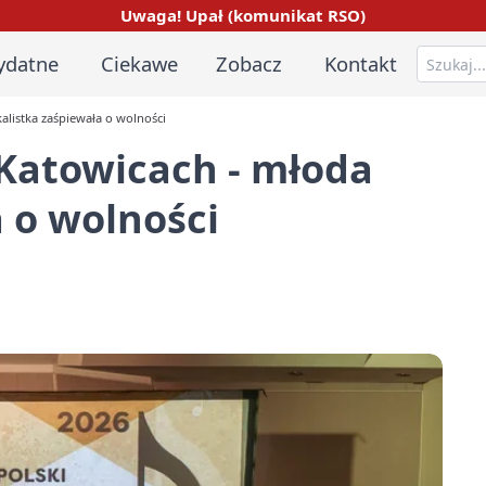
Uwaga! Upał (komunikat RSO)
ydatne
Ciekawe
Zobacz
Kontakt
alistka zaśpiewała o wolności
 Katowicach - młoda
 o wolności