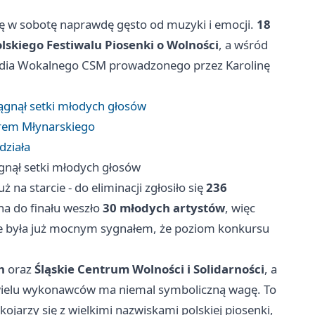
ię w sobotę naprawdę gęsto od muzyki i emocji.
18
lskiego Festiwalu Piosenki o Wolności
, a wśród
tudia Wokalnego CSM prowadzonego przez Karolinę
iągnął setki młodych głosów
orem Młynarskiego
działa
ągnął setki młodych głosów
 na starcie - do eliminacji zgłosiło się
236
a do finału weszło
30 młodych artystów
, więc
 była już mocnym sygnałem, że poziom konkursu
h
oraz
Śląskie Centrum Wolności i Solidarności
, a
la wielu wykonawców ma niemal symboliczną wagę. To
 kojarzy się z wielkimi nazwiskami polskiej piosenki,