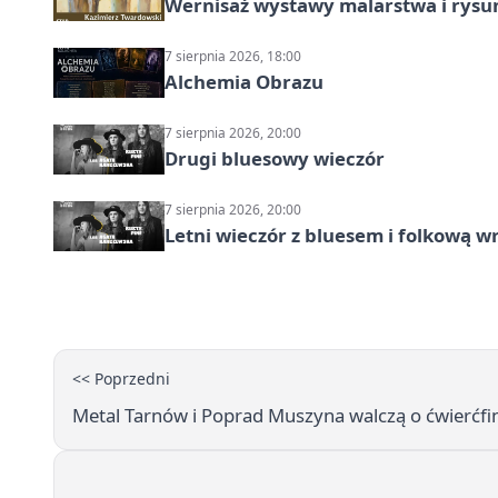
Wernisaż wystawy malarstwa i rys
7 sierpnia 2026, 18:00
Alchemia Obrazu
7 sierpnia 2026, 20:00
Drugi bluesowy wieczór
7 sierpnia 2026, 20:00
Letni wieczór z bluesem i folkową w
<< Poprzedni
Metal Tarnów i Poprad Muszyna walczą o ćwierćfin