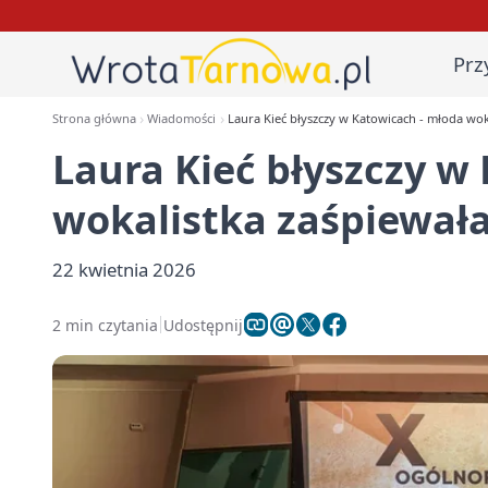
Prz
Strona główna
Wiadomości
Laura Kieć błyszczy w Katowicach - młoda wok
Laura Kieć błyszczy w
wokalistka zaśpiewała
22 kwietnia 2026
2 min czytania
Udostępnij