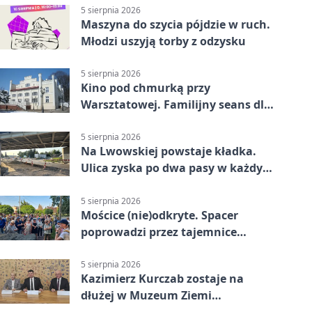
5 sierpnia 2026
Maszyna do szycia pójdzie w ruch.
Młodzi uszyją torby z odzysku
5 sierpnia 2026
Kino pod chmurką przy
Warsztatowej. Familijny seans dla
mieszkańców
5 sierpnia 2026
Na Lwowskiej powstaje kładka.
Ulica zyska po dwa pasy w każdym
kierunku
5 sierpnia 2026
Mościce (nie)odkryte. Spacer
poprowadzi przez tajemnice
Azotów
5 sierpnia 2026
Kazimierz Kurczab zostaje na
dłużej w Muzeum Ziemi
Tarnowskiej.