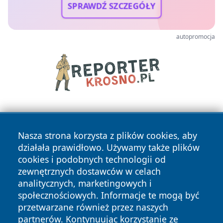
SPRAWDŹ SZCZEGÓŁY
autopromocja
Nasza strona korzysta z plików cookies, aby
działała prawidłowo. Używamy także plików
cookies i podobnych technologii od
zewnętrznych dostawców w celach
Copyright © 2026 wrotatarnowa.pl Wszystkie prawa
analitycznych, marketingowych i
zastrzeżone.
społecznościowych. Informacje te mogą być
przetwarzane również przez naszych
partnerów. Kontynuując korzystanie ze
Polityka
Polityka