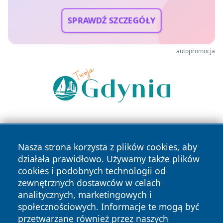
SPRAWDŹ SZCZEGÓŁY
autopromocja
Nasza strona korzysta z plików cookies, aby
działała prawidłowo. Używamy także plików
cookies i podobnych technologii od
zewnętrznych dostawców w celach
Copyright © 2026 wrotatarnowa.pl Wszystkie prawa
analitycznych, marketingowych i
zastrzeżone.
społecznościowych. Informacje te mogą być
przetwarzane również przez naszych