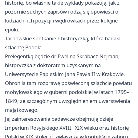
historię, bo właśnie takie wykłady pokazują, jak z
pozornie suchych zapisów rodzą się opowieści o
ludziach, ich pozycji i wędrówkach przez kolejne
epoki.
Tarnowskie spotkanie z historyczką, która badała
szlachtę Podola
Prelegentką będzie dr Ewelina Skrabacz-Nejman,
historyczka z doktoratem uzyskanym na
Uniwersytecie Papieskim Jana Pawła II w
Krakowie
.
Obroniła tam rozprawę poświęconą szlachcie powiatu
mohylowskiego w guberni podolskiej w latach 1795–
1849, ze szczególnym uwzględnieniem uwarstwienia
majątkowego.
Jej zainteresowania badawcze obejmują dzieje
Imperium Rosyjskiego XVIII i XIX wieku oraz historię
Polski w XIX stuleciu, zwłaszcza w kontekście zaboru