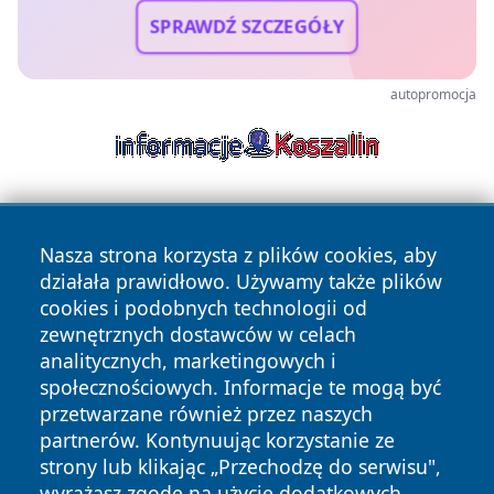
SPRAWDŹ SZCZEGÓŁY
autopromocja
Nasza strona korzysta z plików cookies, aby
działała prawidłowo. Używamy także plików
cookies i podobnych technologii od
zewnętrznych dostawców w celach
Copyright © 2026 wrotatarnowa.pl Wszystkie prawa
analitycznych, marketingowych i
zastrzeżone.
społecznościowych. Informacje te mogą być
przetwarzane również przez naszych
partnerów. Kontynuując korzystanie ze
Polityka
Polityka
News
Autorzy
strony lub klikając „Przechodzę do serwisu",
Prywatności
Cookies
wyrażasz zgodę na użycie dodatkowych