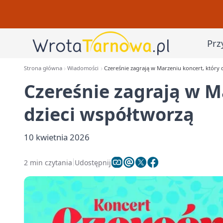
Prz
Strona główna
Wiadomości
Czereśnie zagrają w Marzeniu koncert, który 
Czereśnie zagrają w M
dzieci współtworzą
10 kwietnia 2026
2 min czytania
Udostępnij