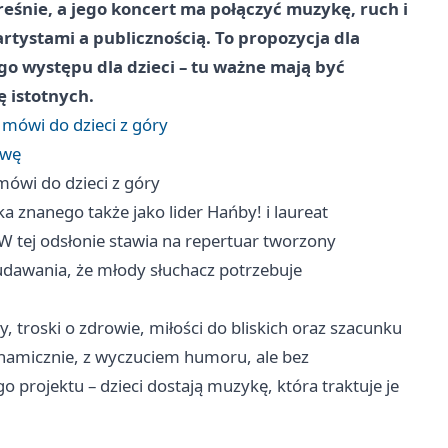
reśnie, a jego koncert ma połączyć muzykę, ruch i
artystami a publicznością. To propozycja dla
ego występu dla dzieci – tu ważne mają być
 istotnych.
mówi do dzieci z góry
awę
ówi do dzieci z góry
 znanego także jako lider Hańby! i laureat
W tej odsłonie stawia na repertuar tworzony
z udawania, że młody słuchacz potrzebuje
 troski o zdrowie, miłości do bliskich oraz szacunku
ynamicznie, z wyczuciem humoru, ale bez
go projektu – dzieci dostają muzykę, która traktuje je