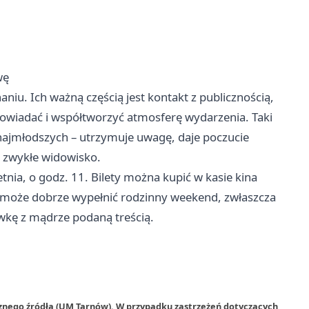
wę
aniu. Ich ważną częścią jest kontakt z publicznością,
odpowiadać i współtworzyć atmosferę wydarzenia. Taki
 najmłodszych – utrzymuje uwagę, daje poczucie
ż zwykłe widowisko.
tnia, o godz. 11. Bilety można kupić w kasie kina
a może dobrze wypełnić rodzinny weekend, zwłaszcza
ywkę z mądrze podaną treścią.
rznego źródła (UM Tarnów). W przypadku zastrzeżeń dotyczących