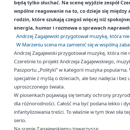
będą tylko słuchać. Na scenę wyjdzie zespół Cze
wspólne reagowanie na to, co dzieje się między 
rodzin, które szukają czegoś więcej niż spokojn
energia, humor i rozmowa o sprawach naprawdę
Andrzej Zagajewski przygotował muzykę, która nie 
W Marzeniu scena ma zamienić się w wspólną zab
Andrzej Zagajewski przygotował muzykę, która nie m
Czereśnie to projekt Andrzeja Zagajewskiego, muzyka
Paszportu „Polityki” w kategorii muzyka popularna. 
specjalnie z myślą o dzieciach, ale bez nadęcia i be
uproszczonego świata.
W piosenkach pojawiają się tematy ochrony przyrody,
dla różnorodności. Całość ma być podana lekko i d
infantylizowania treści. To właśnie w tym tkwi siła te
serio.
Na scenie Zagajewskiemu towarzyszą: