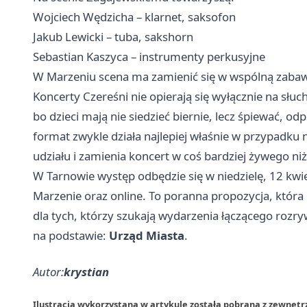
Wojciech Wędzicha – klarnet, saksofon
Jakub Lewicki – tuba, sakshorn
Sebastian Kaszyca – instrumenty perkusyjne
W Marzeniu scena ma zamienić się w wspólną zaba
Koncerty Czereśni nie opierają się wyłącznie na słuch
bo dzieci mają nie siedzieć biernie, lecz śpiewać, 
format zwykle działa najlepiej właśnie w przypadku
udziału i zamienia koncert w coś bardziej żywego ni
W Tarnowie występ odbędzie się w niedzielę, 12 kwie
Marzenie oraz online. To poranna propozycja, któr
dla tych, którzy szukają wydarzenia łączącego rozr
na podstawie:
Urząd Miasta
.
Autor:
krystian
Ilustracja wykorzystana w artykule została pobrana z zewnęt