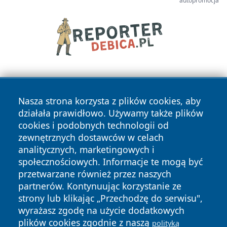
autopromocja
Nasza strona korzysta z plików cookies, aby
działała prawidłowo. Używamy także plików
cookies i podobnych technologii od
zewnętrznych dostawców w celach
Copyright © 2026 wrotatarnowa.pl Wszystkie prawa
analitycznych, marketingowych i
zastrzeżone.
społecznościowych. Informacje te mogą być
przetwarzane również przez naszych
partnerów. Kontynuując korzystanie ze
Polityka
Polityka
News
Autorzy
strony lub klikając „Przechodzę do serwisu",
Prywatności
Cookies
wyrażasz zgodę na użycie dodatkowych
plików cookies zgodnie z naszą
polityką