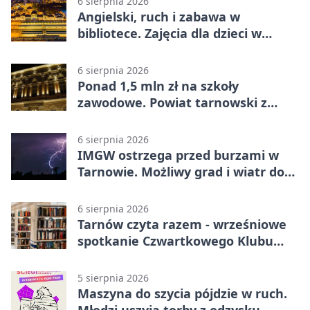
6 sierpnia 2026
Angielski, ruch i zabawa w
bibliotece. Zajęcia dla dzieci w
Tarnowie
6 sierpnia 2026
Ponad 1,5 mln zł na szkoły
zawodowe. Powiat tarnowski z
pierwszym miejscem
6 sierpnia 2026
IMGW ostrzega przed burzami w
Tarnowie. Możliwy grad i wiatr do
90 km/h
6 sierpnia 2026
Tarnów czyta razem - wrześniowe
spotkanie Czwartkowego Klubu
Książki
5 sierpnia 2026
Maszyna do szycia pójdzie w ruch.
Młodzi uszyją torby z odzysku