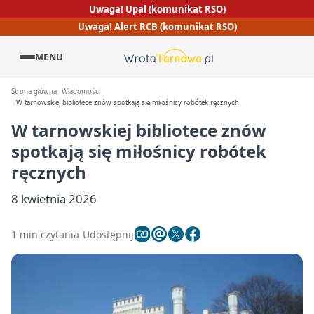
Uwaga! Upał (komunikat RSO)
Uwaga! Alert RCB (komunikat RSO)
MENU
Strona główna
Wiadomości
W tarnowskiej bibliotece znów spotkają się miłośnicy robótek ręcznych
W tarnowskiej bibliotece znów
spotkają się miłośnicy robótek
ręcznych
8 kwietnia 2026
1 min czytania
Udostępnij