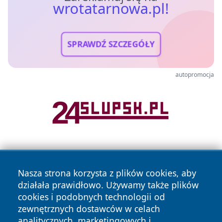
wrotatarnowa.pl!
SPRAWDŹ SZCZEGÓŁY
autopromocja
Nasza strona korzysta z plików cookies, aby
działała prawidłowo. Używamy także plików
cookies i podobnych technologii od
zewnętrznych dostawców w celach
Copyright © 2026 wrotatarnowa.pl Wszystkie prawa
analitycznych, marketingowych i
zastrzeżone.