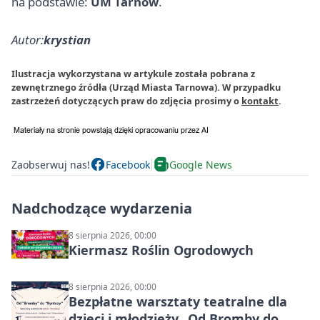
na podstawie:
UM Tarnów
.
Autor:
krystian
Ilustracja wykorzystana w artykule została pobrana z
zewnętrznego źródła (Urząd Miasta Tarnowa). W przypadku
zastrzeżeń dotyczących praw do zdjęcia prosimy o
kontakt
.
Zaobserwuj nas!
Facebook
Google News
Nadchodzące wydarzenia
8 sierpnia 2026, 00:00
Kiermasz Roślin Ogrodowych
8 sierpnia 2026, 00:00
Bezpłatne warsztaty teatralne dla
dzieci i młodzieży „Od Bromby do