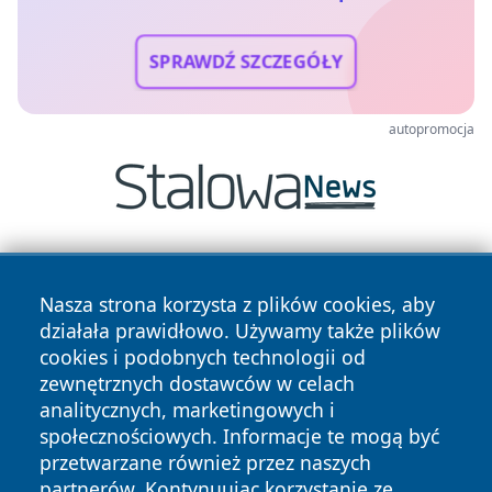
SPRAWDŹ SZCZEGÓŁY
autopromocja
Nasza strona korzysta z plików cookies, aby
działała prawidłowo. Używamy także plików
cookies i podobnych technologii od
zewnętrznych dostawców w celach
Copyright © 2026 wrotatarnowa.pl Wszystkie prawa
analitycznych, marketingowych i
zastrzeżone.
społecznościowych. Informacje te mogą być
przetwarzane również przez naszych
partnerów. Kontynuując korzystanie ze
Polityka
Polityka