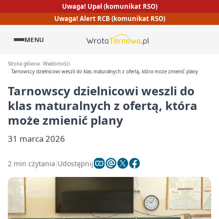
Uwaga! Upał (komunikat RSO)
Uwaga! Alert RCB (komunikat RSO)
MENU
Strona główna
Wiadomości
Tarnowscy dzielnicowi weszli do klas maturalnych z ofertą, która może zmienić plany
Tarnowscy dzielnicowi weszli do
klas maturalnych z ofertą, która
może zmienić plany
31 marca 2026
2 min czytania
Udostępnij