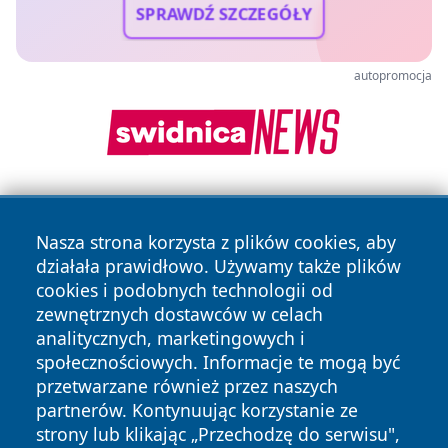
SPRAWDŹ SZCZEGÓŁY
autopromocja
Nasza strona korzysta z plików cookies, aby
działała prawidłowo. Używamy także plików
cookies i podobnych technologii od
zewnętrznych dostawców w celach
Copyright © 2026 wrotatarnowa.pl Wszystkie prawa
analitycznych, marketingowych i
zastrzeżone.
społecznościowych. Informacje te mogą być
przetwarzane również przez naszych
partnerów. Kontynuując korzystanie ze
Polityka
Polityka
News
Autorzy
strony lub klikając „Przechodzę do serwisu",
Prywatności
Cookies