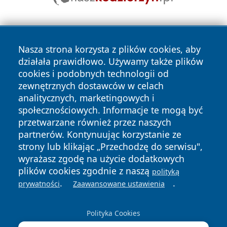
Nasza strona korzysta z plików cookies, aby
działała prawidłowo. Używamy także plików
cookies i podobnych technologii od
zewnętrznych dostawców w celach
Copyright © 2026 wrotatarnowa.pl Wszystkie prawa
analitycznych, marketingowych i
zastrzeżone.
społecznościowych. Informacje te mogą być
przetwarzane również przez naszych
partnerów. Kontynuując korzystanie ze
Polityka
Polityka
News
Autorzy
strony lub klikając „Przechodzę do serwisu",
Prywatności
Cookies
wyrażasz zgodę na użycie dodatkowych
plików cookies zgodnie z naszą
polityką
.
.
prywatności
Zaawansowane ustawienia
Polityka Cookies