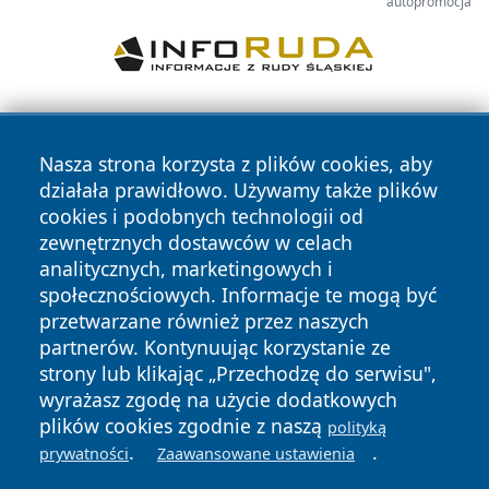
autopromocja
Nasza strona korzysta z plików cookies, aby
działała prawidłowo. Używamy także plików
cookies i podobnych technologii od
zewnętrznych dostawców w celach
Copyright © 2026 wrotatarnowa.pl Wszystkie prawa
analitycznych, marketingowych i
zastrzeżone.
społecznościowych. Informacje te mogą być
przetwarzane również przez naszych
partnerów. Kontynuując korzystanie ze
Polityka
Polityka
News
Autorzy
strony lub klikając „Przechodzę do serwisu",
Prywatności
Cookies
wyrażasz zgodę na użycie dodatkowych
plików cookies zgodnie z naszą
polityką
.
.
prywatności
Zaawansowane ustawienia