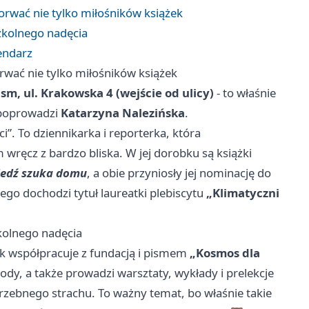
orwać nie tylko miłośników książek
zkolnego nadęcia
lendarz
rwać nie tylko miłośników książek
ism, ul. Krakowska 4 (wejście od ulicy)
- to właśnie
 poprowadzi
Katarzyna Nalezińska
.
”. To dziennikarka i reporterka, która
 wręcz z bardzo bliska. W jej dorobku są książki
edź szuka domu
, a obie przyniosły jej nominację do
ego dochodzi tytuł laureatki plebiscytu
„Klimatyczni
kolnego nadęcia
uk współpracuje z fundacją i pismem
„Kosmos dla
ody, a także prowadzi warsztaty, wykłady i prelekcje
rzebnego strachu. To ważny temat, bo właśnie takie