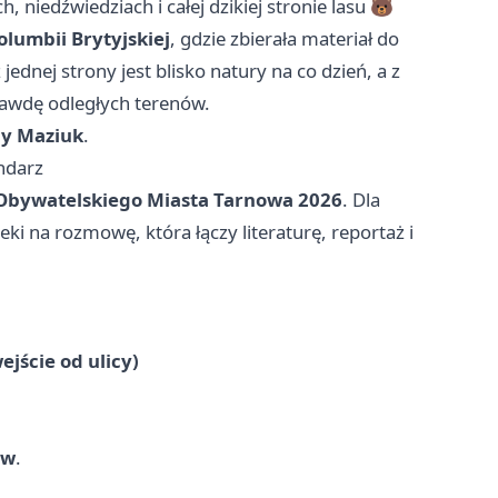
 niedźwiedziach i całej dzikiej stronie lasu 🐻
olumbii Brytyjskiej
, gdzie zbierała materiał do
z jednej strony jest blisko natury na co dzień, a z
rawdę odległych terenów.
ny Maziuk
.
endarz
Obywatelskiego Miasta Tarnowa 2026
. Dla
ki na rozmowę, która łączy literaturę, reportaż i
ejście od ulicy)
ów
.