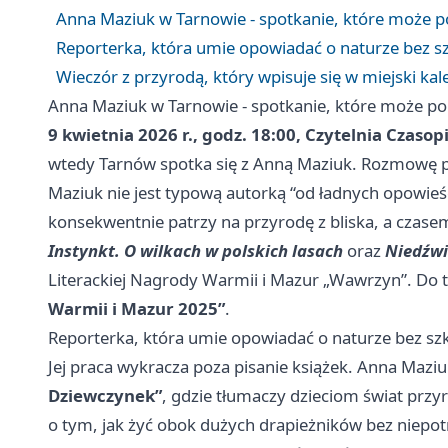
Anna Maziuk w Tarnowie - spotkanie, które może p
Reporterka, która umie opowiadać o naturze bez s
Wieczór z przyrodą, który wpisuje się w miejski ka
Anna Maziuk w Tarnowie - spotkanie, które może po
9 kwietnia 2026 r., godz. 18:00, Czytelnia Czasop
wtedy Tarnów spotka się z Anną Maziuk. Rozmowę
Maziuk nie jest typową autorką “od ładnych opowieści
konsekwentnie patrzy na przyrodę z bliska, a czasem
Instynkt. O wilkach w polskich lasach
oraz
Niedźwi
Literackiej Nagrody Warmii i Mazur „Wawrzyn”. Do t
Warmii i Mazur 2025”
.
Reporterka, która umie opowiadać o naturze bez sz
Jej praca wykracza poza pisanie książek. Anna Mazi
Dziewczynek”
, gdzie tłumaczy dzieciom świat przyr
o tym, jak żyć obok dużych drapieżników bez niepot