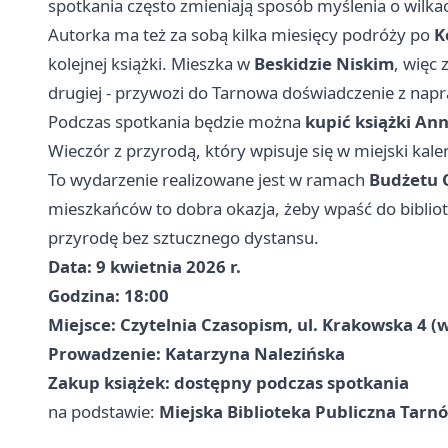
spotkania często zmieniają sposób myślenia o wilkach,
Autorka ma też za sobą kilka miesięcy podróży po
K
kolejnej książki. Mieszka w
Beskidzie Niskim
, więc 
drugiej - przywozi do Tarnowa doświadczenie z nap
Podczas spotkania będzie można
kupić książki An
Wieczór z przyrodą, który wpisuje się w miejski kal
To wydarzenie realizowane jest w ramach
Budżetu 
mieszkańców to dobra okazja, żeby wpaść do bibliote
przyrodę bez sztucznego dystansu.
Data: 9 kwietnia 2026 r.
Godzina: 18:00
Miejsce: Czytelnia Czasopism, ul. Krakowska 4 (w
Prowadzenie: Katarzyna Nalezińska
Zakup książek: dostępny podczas spotkania
na podstawie:
Miejska Biblioteka Publiczna Tarn