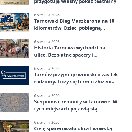
przygotują własny pokaz teatralny
6 sierpnia 2026
Tarnowski Bieg Maszkarona na 10
kilometrów. Dzieci pobiegną
osobno
6 sierpnia 2026
Historia Tarnowa wychodzi na
ulice. Bezpłatne spacery i
zwiedzanie katedry
6 sierpnia 2026
Tarnów przyjmuje wnioski o zasiłek
rodzinny. Liczy się termin złożenia
dokumentów
6 sierpnia 2026
Sierpniowe remonty w Tarnowie. W
tych miejscach pojawią się
utrudnienia
6 sierpnia 2026
Cielę spacerowało ulicą Lwowską.