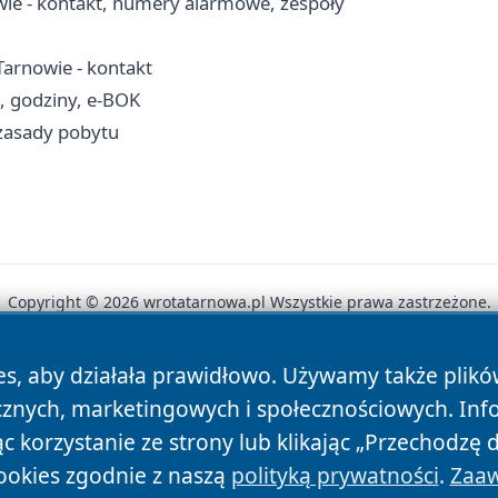
ie - kontakt, numery alarmowe, zespoły
arnowie - kontakt
, godziny, e-BOK
 zasady pobytu
Copyright © 2026 wrotatarnowa.pl Wszystkie prawa zastrzeżone.
es, aby działała prawidłowo. Używamy także plik
News
Autorzy
Polityka Prywatności
Polityka Cookie
cznych, marketingowych i społecznościowych. Inf
 korzystanie ze strony lub klikając „Przechodzę 
ookies zgodnie z naszą
polityką prywatności
.
Zaaw