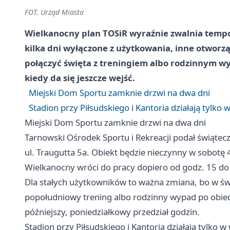
FOT. Urząd Miasta
Wielkanocny plan TOSiR wyraźnie zwalnia tempo
kilka dni wyłączone z użytkowania, inne otworzą 
połączyć święta z treningiem albo rodzinnym wyj
kiedy da się jeszcze wejść.
Miejski Dom Sportu zamknie drzwi na dwa dni
Stadion przy Piłsudskiego i Kantoria działają tylko
Miejski Dom Sportu zamknie drzwi na dwa dni
Tarnowski Ośrodek Sportu i Rekreacji podał świąt
ul. Traugutta 5a. Obiekt będzie nieczynny w sobotę 4
Wielkanocny wróci do pracy dopiero od godz. 15 do 
Dla stałych użytkowników to ważna zmiana, bo w świę
popołudniowy trening albo rodzinny wypad po obiedz
późniejszy, poniedziałkowy przedział godzin.
Stadion przy Piłsudskiego i Kantoria działają tylko 