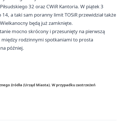
 Piłsudskiego 32 oraz CWiR Kantoria. W piątek 3
 14, a taki sam poranny limit TOSiR przewidział także
k Wielkanocny będą już zamknięte.
stanie mocno skrócony i przesunięty na pierwszą
 między rodzinnymi spotkaniami to prosta
na później.
znego źródła (Urząd Miasta). W przypadku zastrzeżeń