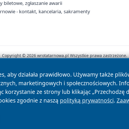
y biletowe, zgłaszanie awarii
arnowie - kontakt, kancelaria, sakramenty
Copyright © 2026 wrotatarnowa.pl Wszystkie prawa zastrzeżone.
es, aby działała prawidłowo. Używamy także plik
News
Autorzy
Polityka Prywatności
Polityka Cookie
cznych, marketingowych i społecznościowych. Inf
 korzystanie ze strony lub klikając „Przechodzę 
ookies zgodnie z naszą
polityką prywatności
.
Zaaw