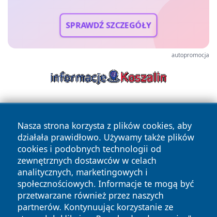
SPRAWDŹ SZCZEGÓŁY
autopromocja
Nasza strona korzysta z plików cookies, aby
działała prawidłowo. Używamy także plików
cookies i podobnych technologii od
zewnętrznych dostawców w celach
Copyright © 2026 wrotatarnowa.pl Wszystkie prawa
analitycznych, marketingowych i
zastrzeżone.
społecznościowych. Informacje te mogą być
przetwarzane również przez naszych
partnerów. Kontynuując korzystanie ze
Polityka
Polityka
News
Autorzy