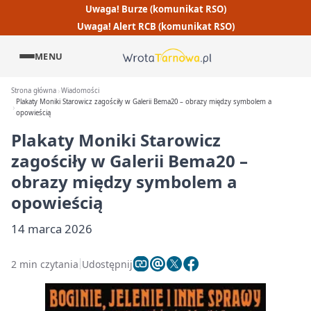
Uwaga! Burze (komunikat RSO)
Uwaga! Alert RCB (komunikat RSO)
MENU
Strona główna
Wiadomości
Plakaty Moniki Starowicz zagościły w Galerii Bema20 – obrazy między symbolem a
opowieścią
Plakaty Moniki Starowicz
zagościły w Galerii Bema20 –
obrazy między symbolem a
opowieścią
14 marca 2026
2 min czytania
Udostępnij