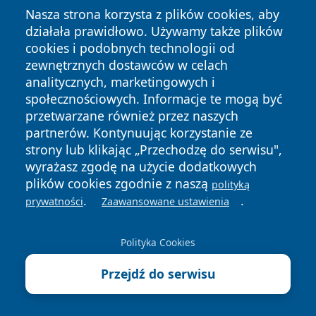
Nasza strona korzysta z plików cookies, aby
działała prawidłowo. Używamy także plików
cookies i podobnych technologii od
zewnętrznych dostawców w celach
Copyright © 2026 wrotatarnowa.pl Wszystkie prawa
analitycznych, marketingowych i
zastrzeżone.
społecznościowych. Informacje te mogą być
przetwarzane również przez naszych
partnerów. Kontynuując korzystanie ze
Polityka
Polityka
News
Autorzy
strony lub klikając „Przechodzę do serwisu",
Prywatności
Cookies
wyrażasz zgodę na użycie dodatkowych
plików cookies zgodnie z naszą
polityką
.
.
prywatności
Zaawansowane ustawienia
Polityka Cookies
Przejdź do serwisu