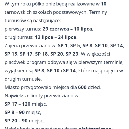
W tym roku półkolonie będą realizowane w
10
tarnowskich szkołach podstawowych. Terminy
turnusów są następujące:
pierwszy turnus:
29 czerwca – 10 lipca
,
drugi turnus:
13 lipca – 24 lipca
.
Zajęcia przewidziano w:
SP 1
,
SP 5
,
SP 8
,
SP 10
,
SP 14
,
SP 15
,
SP 17
,
SP 18
,
SP 20
,
SP 23
. W większości
placówek program odbywa się w pierwszym terminie;
wyjątkiem są
SP 8
,
SP 10
i
SP 14
, które mają zajęcia w
drugim turnusie.
Miasto przygotowało miejsca dla
600
dzieci.
Największe limity przewidziano w:
SP 17
–
120
miejsc,
SP 8
–
90
miejsc,
SP 20
–
90
miejsc.
Nabór będzie prowadzony drogą
elektroniczną
;