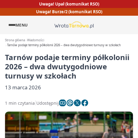
Uwaga! Upał (komunikat RSO)
Uwaga! Burze/2 (komunikat RSO)
MENU
Strona główna
Wiadomości
Tarnów podaje terminy półkolonii 2026 – dwa dwutygodniowe turnusy w szkołach
Tarnów podaje terminy półkolonii
2026 – dwa dwutygodniowe
turnusy w szkołach
13 marca 2026
1 min czytania
Udostępnij