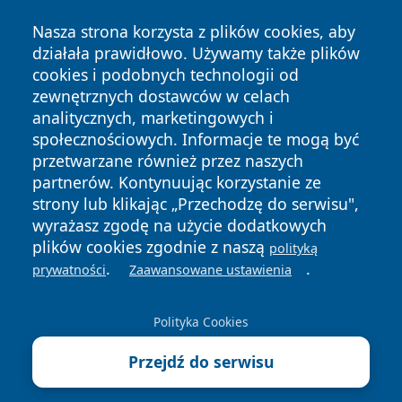
Nasza strona korzysta z plików cookies, aby
działała prawidłowo. Używamy także plików
cookies i podobnych technologii od
zewnętrznych dostawców w celach
Copyright © 2026 wrotatarnowa.pl Wszystkie prawa
analitycznych, marketingowych i
zastrzeżone.
społecznościowych. Informacje te mogą być
przetwarzane również przez naszych
partnerów. Kontynuując korzystanie ze
Polityka
Polityka
News
Autorzy
strony lub klikając „Przechodzę do serwisu",
Prywatności
Cookies
wyrażasz zgodę na użycie dodatkowych
plików cookies zgodnie z naszą
polityką
.
.
prywatności
Zaawansowane ustawienia
Polityka Cookies
Przejdź do serwisu