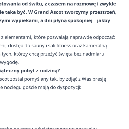
otowania od świtu, z czasem na rozmowę i zwykłe
e taka być. W Grand Ascot tworzymy przestrzeń,
żymi wypiekami, a dni płyną spokojniej – jakby
 z elementami, które pozwalają naprawdę odpocząć:
i, dostęp do sauny i sali fitness oraz kameralną
a tych, którzy chcą przeżyć święta bez nadmiaru
ą wygodę.
ąteczny pobyt z rodziną?
ot został pomyślany tak, by zdjąć z Was presję
ie noclegu goście mają do dyspozycji:
 spokojną oprawę świątecznego wypoczynku.