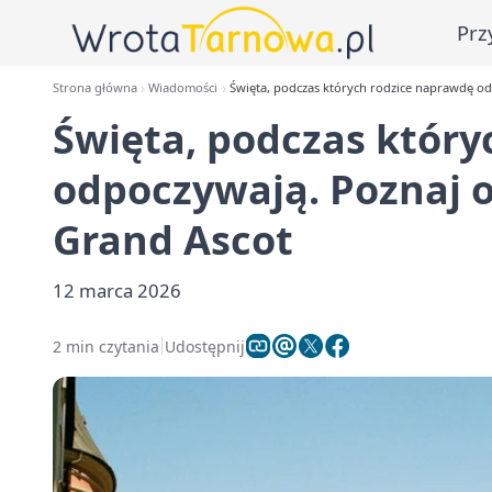
Prz
Strona główna
Wiadomości
Święta, podczas których rodzice naprawdę od
Święta, podczas który
odpoczywają. Poznaj o
Grand Ascot
12 marca 2026
2 min czytania
Udostępnij