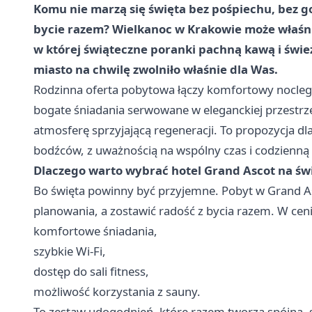
Komu nie marzą się święta bez pośpiechu, bez g
bycie razem? Wielkanoc w Krakowie może właśni
w której świąteczne poranki pachną kawą i świe
miasto na chwilę zwolniło właśnie dla Was.
Rodzinna oferta pobytowa łączy komfortowy nocleg
bogate śniadania serwowane w eleganckiej przestrzen
atmosferę sprzyjającą regeneracji. To propozycja dl
bodźców, z uważnością na wspólny czas i codzienn
Dlaczego warto wybrać hotel Grand Ascot na świ
Bo święta powinny być przyjemne. Pobyt w Grand Asc
planowania, a zostawić radość z bycia razem. W cen
komfortowe śniadania,
szybkie Wi-Fi,
dostęp do sali fitness,
możliwość korzystania z sauny.
To zestaw udogodnień, które razem tworzą spójną,