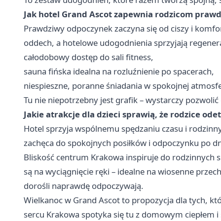
Jak hotel Grand Ascot zapewnia rodzicom praw
Prawdziwy odpoczynek zaczyna się od ciszy i komfo
oddech, a hotelowe udogodnienia sprzyjają regenera
całodobowy dostęp do sali fitness,
sauna fińska idealna na rozluźnienie po spacerach,
niespieszne, poranne śniadania w spokojnej atmosfe
Tu nie niepotrzebny jest grafik – wystarczy pozwol
Jakie atrakcje dla dzieci sprawią, że rodzice ode
Hotel sprzyja wspólnemu spędzaniu czasu i rodzin
zachęca do spokojnych posiłków i odpoczynku po d
Bliskość centrum Krakowa inspiruje do rodzinnych s
są na wyciągnięcie ręki – idealne na wiosenne przec
dorośli naprawdę odpoczywają.
Wielkanoc w Grand Ascot to propozycja dla tych, któr
sercu Krakowa spotyka się tu z domowym ciepłem i