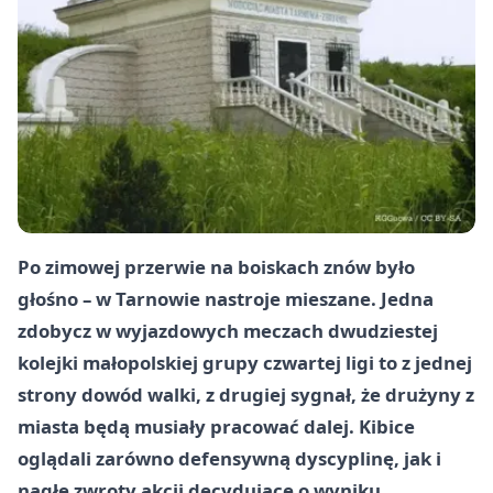
Po zimowej przerwie na boiskach znów było
głośno – w Tarnowie nastroje mieszane. Jedna
zdobycz w wyjazdowych meczach dwudziestej
kolejki małopolskiej grupy czwartej ligi to z jednej
strony dowód walki, z drugiej sygnał, że drużyny z
miasta będą musiały pracować dalej. Kibice
oglądali zarówno defensywną dyscyplinę, jak i
nagłe zwroty akcji decydujące o wyniku.