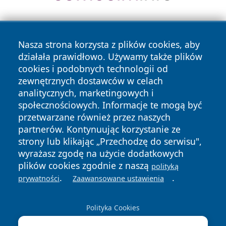
Nasza strona korzysta z plików cookies, aby
działała prawidłowo. Używamy także plików
cookies i podobnych technologii od
zewnętrznych dostawców w celach
Copyright © 2026 wrotatarnowa.pl Wszystkie prawa
analitycznych, marketingowych i
zastrzeżone.
społecznościowych. Informacje te mogą być
przetwarzane również przez naszych
partnerów. Kontynuując korzystanie ze
Polityka
Polityka
News
Autorzy
strony lub klikając „Przechodzę do serwisu",
Prywatności
Cookies
wyrażasz zgodę na użycie dodatkowych
plików cookies zgodnie z naszą
polityką
.
.
prywatności
Zaawansowane ustawienia
Polityka Cookies