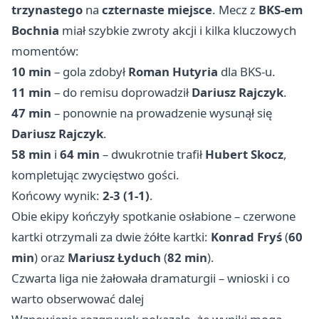
trzynastego
na
czternaste miejsce
. Mecz z
BKS-em
Bochnia
miał szybkie zwroty akcji i kilka kluczowych
momentów:
10 min
– gola zdobył
Roman Hutyria
dla BKS-u.
11 min
– do remisu doprowadził
Dariusz Rajczyk
.
47 min
– ponownie na prowadzenie wysunął się
Dariusz Rajczyk
.
58 min
i
64 min
– dwukrotnie trafił
Hubert Skocz
,
kompletując zwycięstwo gości.
Końcowy wynik:
2-3 (1-1)
.
Obie ekipy kończyły spotkanie osłabione – czerwone
kartki otrzymali za dwie żółte kartki:
Konrad Fryś
(
60
min
) oraz
Mariusz Łyduch
(
82 min
).
Czwarta liga nie żałowała dramaturgii – wnioski i co
warto obserwować dalej