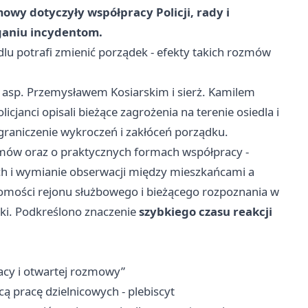
owy dotyczyły współpracy Policji, rady i
ganiu incydentom.
dlu potrafi zmienić porządek - efekty takich rozmów
 z asp. Przemysławem Kosiarskim i sierż. Kamilem
cjanci opisali bieżące zagrożenia na terenie osiedla i
raniczenie wykroczeń i zakłóceń porządku.
emów oraz o praktycznych formach współpracy -
ch i wymianie obserwacji między mieszkańcami a
ajomości rejonu służbowego i bieżącego rozpoznania w
yki. Podkreślono znaczenie
szybkiego czasu reakcji
acy i otwartej rozmowy”
 pracę dzielnicowych - plebiscyt