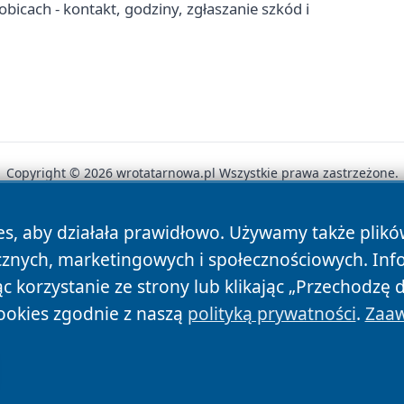
icach - kontakt, godziny, zgłaszanie szkód i
Copyright © 2026 wrotatarnowa.pl Wszystkie prawa zastrzeżone.
es, aby działała prawidłowo. Używamy także plik
News
Autorzy
Polityka Prywatności
Polityka Cookie
cznych, marketingowych i społecznościowych. Inf
 korzystanie ze strony lub klikając „Przechodzę 
ookies zgodnie z naszą
polityką prywatności
.
Zaaw