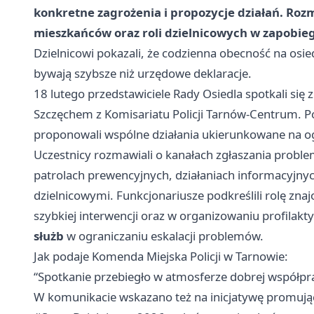
konkretne zagrożenia i propozycje działań. Rozm
mieszkańców oraz roli dzielnicowych w zapobie
Dzielnicowi pokazali, że codzienna obecność na osie
bywają szybsze niż urzędowe deklaracje.
18 lutego przedstawiciele Rady Osiedla spotkali się
Szczęchem z Komisariatu Policji Tarnów-Centrum. Poli
proponowali wspólne działania ukierunkowane na og
Uczestnicy rozmawiali o kanałach zgłaszania probl
patrolach prewencyjnych, działaniach informacyjny
dzielnicowymi. Funkcjonariusze podkreślili rolę zn
szybkiej interwencji oraz w organizowaniu profilakt
służb
w ograniczaniu eskalacji problemów.
Jak podaje Komenda Miejska Policji w Tarnowie:
“Spotkanie przebiegło w atmosferze dobrej współpr
W komunikacie wskazano też na inicjatywę promującą