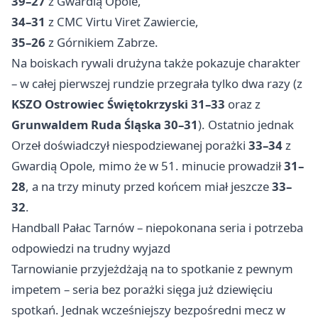
39–27
z Gwardią Opole,
34–31
z CMC Virtu Viret Zawiercie,
35–26
z Górnikiem Zabrze.
Na boiskach rywali drużyna także pokazuje charakter
– w całej pierwszej rundzie przegrała tylko dwa razy (z
KSZO Ostrowiec Świętokrzyski 31–33
oraz z
Grunwaldem Ruda Śląska 30–31
). Ostatnio jednak
Orzeł doświadczył niespodziewanej porażki
33–34
z
Gwardią Opole, mimo że w 51. minucie prowadził
31–
28
, a na trzy minuty przed końcem miał jeszcze
33–
32
.
Handball Pałac Tarnów – niepokonana seria i potrzeba
odpowiedzi na trudny wyjazd
Tarnowianie przyjeżdżają na to spotkanie z pewnym
impetem – seria bez porażki sięga już dziewięciu
spotkań. Jednak wcześniejszy bezpośredni mecz w