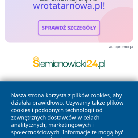
wrotatarnowa.pl!
SPRAWDŹ SZCZEGÓŁY
autopromocja
Nasza strona korzysta z plików cookies, aby
działała prawidłowo. Używamy także plików
cookies i podobnych technologii od
zewnętrznych dostawców w celach
Copyright © 2026 wrotatarnowa.pl Wszystkie prawa
analitycznych, marketingowych i
zastrzeżone.
społecznościowych. Informacje te mogą być