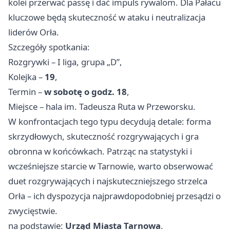
kolei przerwać passę i dać impuls rywalom. Dla Pałacu
kluczowe będą skuteczność w ataku i neutralizacja
liderów Orła.
Szczegóły spotkania:
Rozgrywki – I liga, grupa „D”,
Kolejka –
19
,
Termin –
w sobotę o godz. 18
,
Miejsce – hala im. Tadeusza Ruta w Przeworsku.
W konfrontacjach tego typu decydują detale: forma
skrzydłowych, skuteczność rozgrywających i gra
obronna w końcówkach. Patrząc na statystyki i
wcześniejsze starcie w Tarnowie, warto obserwować
duet rozgrywających i najskuteczniejszego strzelca
Orła – ich dyspozycja najprawdopodobniej przesądzi o
zwycięstwie.
na podstawie:
Urząd Miasta Tarnowa
.