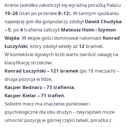
Arenie Jaskółka zakończył się wyraźną porażką Pałacu
19–26
(stan po przerwie
8–12
). W tamtym spotkaniu
najwięcej goli dla gospodarzy zdobył
Dawid Chudyka
– 5
, po
4
trafienia zaliczyli
Mateusz Hoim
i
Szymon
Wajda
. W ekipie gości dominował natomiast
Konrad
Łuczyński
, który zdobył wtedy aż
12
bramek.
W kontekście ligowych liczb warto zwrócić uwagę na
klasyfikację strzelców:
Konrad Łuczyński – 121 bramek
(po 18 meczach) –
druga pozycja w lidze,
Kacper Bednarz – 73 trafienia
,
Kacper Kielar – 71 trafień
.
Sobotni mecz ma znaczenie punktowe i
psychologiczne dla obu drużyn – zwycięstwo może
umocnić pozycję w górnej części tabeli, porażka z