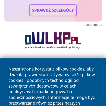
SPRAWDŹ SZCZEGÓŁY
autopromocja
Nasza strona korzysta z plików cookies, aby
działała prawidłowo. Używamy także plików
cookies i podobnych technologii od
zewnętrznych dostawców w celach
Copyright © 2026 wrotatarnowa.pl Wszystkie prawa
analitycznych, marketingowych i
zastrzeżone.
społecznościowych. Informacje te mogą być
przetwarzane również przez naszych