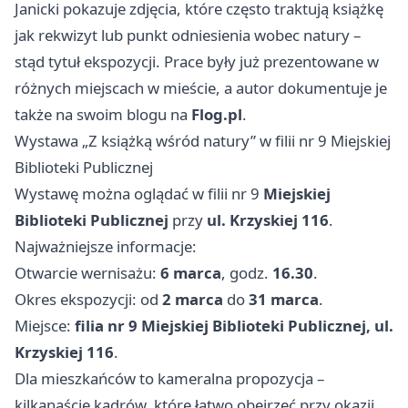
Janicki pokazuje zdjęcia, które często traktują książkę
jak rekwizyt lub punkt odniesienia wobec natury –
stąd tytuł ekspozycji. Prace były już prezentowane w
różnych miejscach w mieście, a autor dokumentuje je
także na swoim blogu na
Flog.pl
.
Wystawa „Z książką wśród natury” w filii nr 9 Miejskiej
Biblioteki Publicznej
Wystawę można oglądać w filii nr 9
Miejskiej
Biblioteki Publicznej
przy
ul. Krzyskiej 116
.
Najważniejsze informacje:
Otwarcie wernisażu:
6 marca
, godz.
16.30
.
Okres ekspozycji: od
2 marca
do
31 marca
.
Miejsce:
filia nr 9 Miejskiej Biblioteki Publicznej, ul.
Krzyskiej 116
.
Dla mieszkańców to kameralna propozycja –
kilkanaście kadrów, które łatwo obejrzeć przy okazji