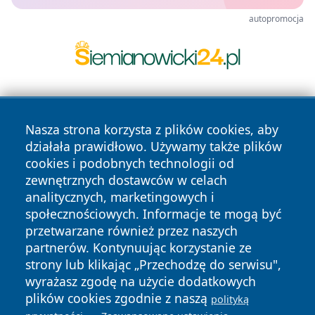
autopromocja
Nasza strona korzysta z plików cookies, aby
działała prawidłowo. Używamy także plików
cookies i podobnych technologii od
zewnętrznych dostawców w celach
Copyright © 2026 wrotatarnowa.pl Wszystkie prawa
analitycznych, marketingowych i
zastrzeżone.
społecznościowych. Informacje te mogą być
przetwarzane również przez naszych
partnerów. Kontynuując korzystanie ze
Polityka
Polityka
News
Autorzy
strony lub klikając „Przechodzę do serwisu",
Prywatności
Cookies
wyrażasz zgodę na użycie dodatkowych
plików cookies zgodnie z naszą
polityką