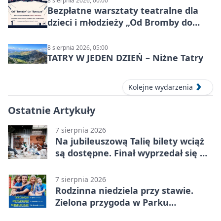
8 sierpnia 2026, 00:00
Bezpłatne warsztaty teatralne dla
dzieci i młodzieży „Od Bromby do
Syntezy”
8 sierpnia 2026, 05:00
TATRY W JEDEN DZIEŃ – Niżne Tatry
Kolejne wydarzenia
Ostatnie Artykuły
7 sierpnia 2026
Na jubileuszową Talię bilety wciąż
są dostępne. Finał wyprzedał się w
kilkanaście minut
7 sierpnia 2026
Rodzinna niedziela przy stawie.
Zielona przygoda w Parku
Piaskówka