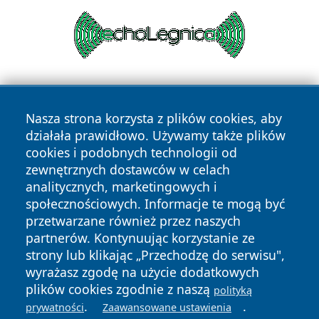
Nasza strona korzysta z plików cookies, aby
działała prawidłowo. Używamy także plików
cookies i podobnych technologii od
zewnętrznych dostawców w celach
Copyright © 2026 wrotatarnowa.pl Wszystkie prawa
analitycznych, marketingowych i
zastrzeżone.
społecznościowych. Informacje te mogą być
przetwarzane również przez naszych
partnerów. Kontynuując korzystanie ze
Polityka
Polityka
News
Autorzy
strony lub klikając „Przechodzę do serwisu",
Prywatności
Cookies
wyrażasz zgodę na użycie dodatkowych
plików cookies zgodnie z naszą
polityką
.
.
prywatności
Zaawansowane ustawienia