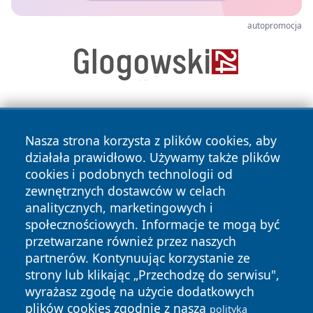
autopromocja
Nasza strona korzysta z plików cookies, aby
działała prawidłowo. Używamy także plików
cookies i podobnych technologii od
zewnętrznych dostawców w celach
Copyright © 2026 wrotatarnowa.pl Wszystkie prawa
analitycznych, marketingowych i
zastrzeżone.
społecznościowych. Informacje te mogą być
przetwarzane również przez naszych
partnerów. Kontynuując korzystanie ze
Polityka
Polityka
News
Autorzy
strony lub klikając „Przechodzę do serwisu",
Prywatności
Cookies
wyrażasz zgodę na użycie dodatkowych
plików cookies zgodnie z naszą
polityką