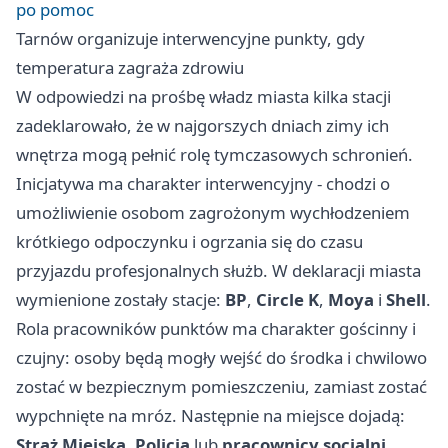
po pomoc
Tarnów organizuje interwencyjne punkty, gdy
temperatura zagraża zdrowiu
W odpowiedzi na prośbę władz miasta kilka stacji
zadeklarowało, że w najgorszych dniach zimy ich
wnętrza mogą pełnić rolę tymczasowych schronień.
Inicjatywa ma charakter interwencyjny - chodzi o
umożliwienie osobom zagrożonym wychłodzeniem
krótkiego odpoczynku i ogrzania się do czasu
przyjazdu profesjonalnych służb. W deklaracji miasta
wymienione zostały stacje:
BP
,
Circle K
,
Moya
i
Shell
.
Rola pracowników punktów ma charakter gościnny i
czujny: osoby będą mogły wejść do środka i chwilowo
zostać w bezpiecznym pomieszczeniu, zamiast zostać
wypchnięte na mróz. Następnie na miejsce dojadą:
Straż Miejska
,
Policja
lub
pracownicy socjalni
,