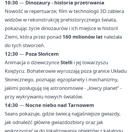
10:30
—
Dinozaury - historia przetrwania
Nowość w repertuarze; film w technologii 3D zabiera
widzów w rekonstrukcję prehistorycznego świata,
pokazując życie dinozaurów i ich miejsce w historii
Ziemi, która przez ponad
160 milionów lat
należała
do tych stworzeń.
12:30
—
Poza Słońcem
Animacja o dziewczynce
Stelli
i jej towarzyszu
Księżycu. Bohaterowie wyruszają poza granice Układu
Słonecznego, poznając egzoplanety i mechanizmy,
jakimi posługują się astronomowie - „łowcy planet” -
przy wykrywaniu nowych światów.
14:30
—
Nocne niebo nad Tarnowem
Seans pokazuje, gdzie świecą najjaśniejsze gwiazdy,
jak odnaleźć główne gwiazdozbiory oraz jak
wykorzystać je do lokalizowania obiektów z katalogu