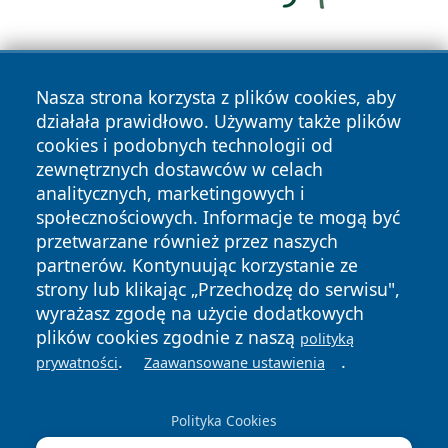
Nasza strona korzysta z plików cookies, aby
działała prawidłowo. Używamy także plików
cookies i podobnych technologii od
zewnętrznych dostawców w celach
Copyright © 2026 wrotatarnowa.pl Wszystkie prawa
analitycznych, marketingowych i
zastrzeżone.
społecznościowych. Informacje te mogą być
przetwarzane również przez naszych
partnerów. Kontynuując korzystanie ze
Polityka
Polityka
News
Autorzy
strony lub klikając „Przechodzę do serwisu",
Prywatności
Cookies
wyrażasz zgodę na użycie dodatkowych
plików cookies zgodnie z naszą
polityką
.
.
prywatności
Zaawansowane ustawienia
Polityka Cookies