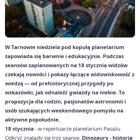
W Tarnowie niedziela pod kopułą planetarium
zapowiada się barwnie i edukacyjnie. Podczas
seansów zaplanowanych na
18 stycznia
widzów
czekają nowości i pokazy łączące widowiskowość z
wiedzą — od prehistorycznej przygody po
wskazówki, jak odnaleźć gwiazdy na niebie. To
propozycja dla rodzin, pasjonatów astronomii i
osób szukających weekendowego pomysłu na
aktywne popołudnie.
18 stycznia
- w repertuarze planetarium Pasażu
Odkryć znalazły się trzy seanse:
Dinozaury - historia