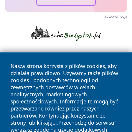
autopromocja
Nasza strona korzysta z plików cookies, aby
działała prawidłowo. Używamy także plików
cookies i podobnych technologii od
zewnętrznych dostawców w celach
Copyright © 2026 wrotatarnowa.pl Wszystkie prawa
analitycznych, marketingowych i
zastrzeżone.
społecznościowych. Informacje te mogą być
przetwarzane również przez naszych
partnerów. Kontynuując korzystanie ze
Polityka
Polityka
News
Autorzy
strony lub klikając „Przechodzę do serwisu",
Prywatności
Cookies
wyrażasz zgodę na użycie dodatkowych