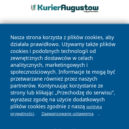
Nasza strona korzysta z plików cookies, aby
działała prawidłowo. Używamy także plików
cookies i podobnych technologii od
zewnętrznych dostawców w celach
Copyright © 2026 wrotatarnowa.pl Wszystkie prawa
analitycznych, marketingowych i
zastrzeżone.
społecznościowych. Informacje te mogą być
przetwarzane również przez naszych
partnerów. Kontynuując korzystanie ze
Polityka
Polityka
News
Autorzy
strony lub klikając „Przechodzę do serwisu",
Prywatności
Cookies
wyrażasz zgodę na użycie dodatkowych
plików cookies zgodnie z naszą
polityką
.
.
prywatności
Zaawansowane ustawienia