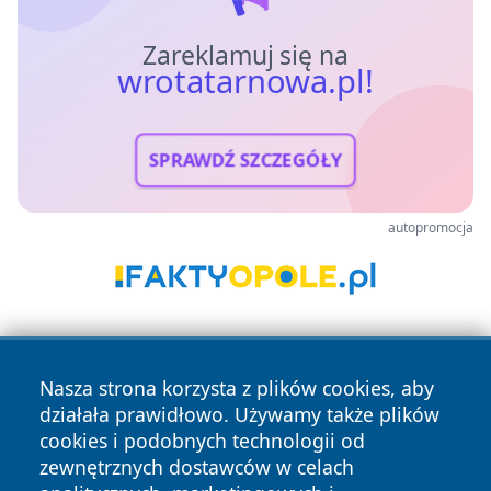
Zareklamuj się na
wrotatarnowa.pl!
SPRAWDŹ SZCZEGÓŁY
autopromocja
Nasza strona korzysta z plików cookies, aby
działała prawidłowo. Używamy także plików
cookies i podobnych technologii od
zewnętrznych dostawców w celach
Copyright © 2026 wrotatarnowa.pl Wszystkie prawa