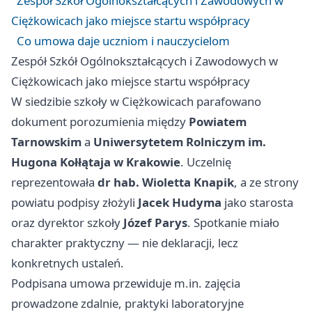
Zespół Szkół Ogólnokształcących i Zawodowych w
Ciężkowicach jako miejsce startu współpracy
Co umowa daje uczniom i nauczycielom
Zespół Szkół Ogólnokształcących i Zawodowych w
Ciężkowicach jako miejsce startu współpracy
W siedzibie szkoły w Ciężkowicach parafowano
dokument porozumienia między
Powiatem
Tarnowskim
a
Uniwersytetem Rolniczym im.
Hugona Kołłątaja w Krakowie
. Uczelnię
reprezentowała
dr hab. Wioletta Knapik
, a ze strony
powiatu podpisy złożyli
Jacek Hudyma
jako starosta
oraz dyrektor szkoły
Józef Parys
. Spotkanie miało
charakter praktyczny — nie deklaracji, lecz
konkretnych ustaleń.
Podpisana umowa przewiduje m.in. zajęcia
prowadzone zdalnie, praktyki laboratoryjne