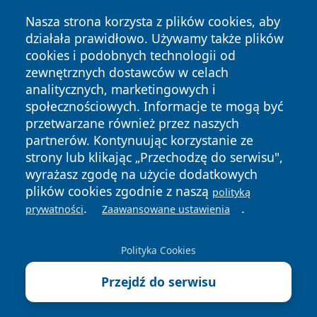
Nasza strona korzysta z plików cookies, aby
działała prawidłowo. Używamy także plików
cookies i podobnych technologii od
zewnętrznych dostawców w celach
Copyright © 2026 wrotatarnowa.pl Wszystkie prawa
analitycznych, marketingowych i
zastrzeżone.
społecznościowych. Informacje te mogą być
przetwarzane również przez naszych
partnerów. Kontynuując korzystanie ze
Polityka
Polityka
News
Autorzy
strony lub klikając „Przechodzę do serwisu",
Prywatności
Cookies
wyrażasz zgodę na użycie dodatkowych
plików cookies zgodnie z naszą
polityką
.
.
prywatności
Zaawansowane ustawienia
Polityka Cookies
Przejdź do serwisu