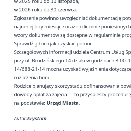
w 2025 roku do 30 listopada,
w 2026 roku do 30 czerwca.
Zgłoszenie powinno uwzględniać dokumentację potwi
najmniej trzy miesiące oraz rozliczenie poniesiony
wzory dokumentów są dostępne w regulaminie pro
Sprawdź gdzie i jak uzyskać pomoc
Szczegółowych informacji udziela Centrum Usług Sp
przy ul. Brodzińskiego 14 działa w godzinach 8.00
14/688-21-14 można uzyskać wyjaśnienia dotycząc
rozliczenia bonu.
Rodzice planujący skorzystać z dofinansowania pow
dowody opłat za zajęcia — to przyspieszy procedurę
na podstawie:
Urząd Miasta
.
Autor:
krystian