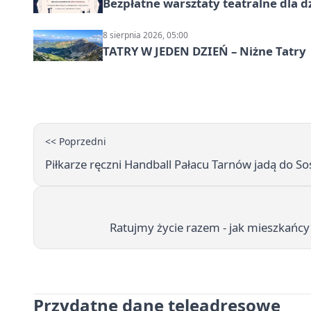
Bezpłatne warsztaty teatralne dla d
8 sierpnia 2026, 05:00
TATRY W JEDEN DZIEŃ – Niżne Tatry
<< Poprzedni
Piłkarze ręczni Handball Pałacu Tarnów jadą do 
Ratujmy życie razem - jak mieszkańc
Przydatne dane teleadresowe