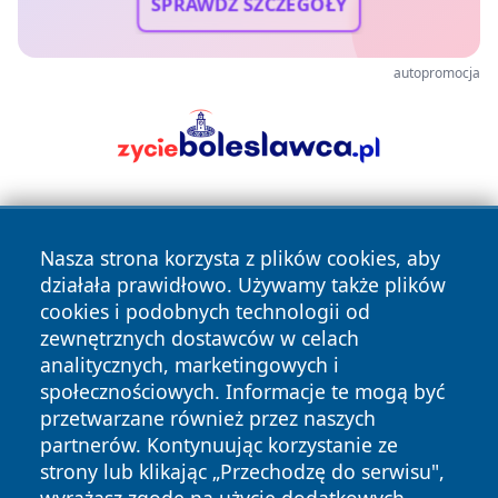
SPRAWDŹ SZCZEGÓŁY
autopromocja
Nasza strona korzysta z plików cookies, aby
działała prawidłowo. Używamy także plików
cookies i podobnych technologii od
zewnętrznych dostawców w celach
Copyright © 2026 wrotatarnowa.pl Wszystkie prawa
analitycznych, marketingowych i
zastrzeżone.
społecznościowych. Informacje te mogą być
przetwarzane również przez naszych
partnerów. Kontynuując korzystanie ze
Polityka
Polityka
News
Autorzy
strony lub klikając „Przechodzę do serwisu",
Prywatności
Cookies