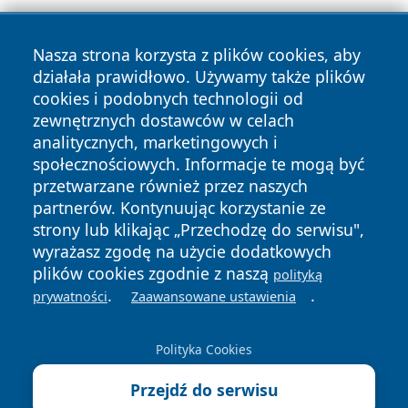
Nasza strona korzysta z plików cookies, aby
działała prawidłowo. Używamy także plików
cookies i podobnych technologii od
zewnętrznych dostawców w celach
Copyright © 2026 wrotatarnowa.pl Wszystkie prawa
analitycznych, marketingowych i
zastrzeżone.
społecznościowych. Informacje te mogą być
przetwarzane również przez naszych
partnerów. Kontynuując korzystanie ze
Polityka
Polityka
News
Autorzy
strony lub klikając „Przechodzę do serwisu",
Prywatności
Cookies
wyrażasz zgodę na użycie dodatkowych
plików cookies zgodnie z naszą
polityką
.
.
prywatności
Zaawansowane ustawienia
Polityka Cookies
Przejdź do serwisu