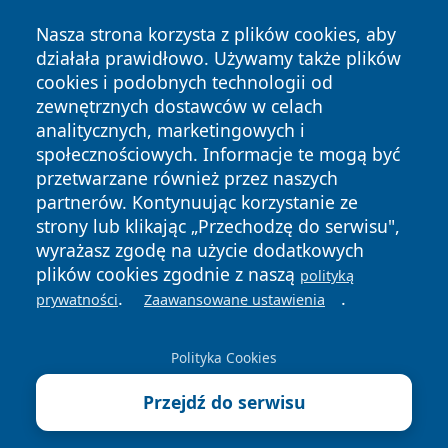
Nasza strona korzysta z plików cookies, aby
działała prawidłowo. Używamy także plików
cookies i podobnych technologii od
zewnętrznych dostawców w celach
Copyright © 2026 wrotatarnowa.pl Wszystkie prawa
analitycznych, marketingowych i
zastrzeżone.
społecznościowych. Informacje te mogą być
przetwarzane również przez naszych
partnerów. Kontynuując korzystanie ze
Polityka
Polityka
News
Autorzy
strony lub klikając „Przechodzę do serwisu",
Prywatności
Cookies
wyrażasz zgodę na użycie dodatkowych
plików cookies zgodnie z naszą
polityką
.
.
prywatności
Zaawansowane ustawienia
Polityka Cookies
Przejdź do serwisu