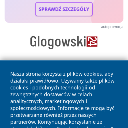
SPRAWDŹ SZCZEGÓŁY
autopromocja
Nasza strona korzysta z plików cookies, aby
działała prawidłowo. Używamy także plików
cookies i podobnych technologii od
zewnętrznych dostawców w celach
Copyright © 2026 wrotatarnowa.pl Wszystkie prawa
analitycznych, marketingowych i
zastrzeżone.
społecznościowych. Informacje te mogą być
przetwarzane również przez naszych
partnerów. Kontynuując korzystanie ze
Polityka
Polityka
News
Autorzy